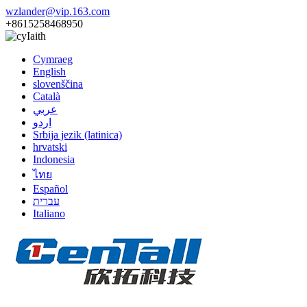
wzlander@vip.163.com
+8615258468950
Iaith
Cymraeg
English
slovenščina
Català
عربي
اردو
Srbija jezik (latinica)
hrvatski
Indonesia
ไทย
Español
עברית
Italiano