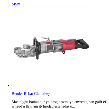
Mwy
Bender Rebar Cludadwy
Mae plygu bariau dur yn dasg drwm, yn enwedig pan gaiff ei
wneud â llaw am gyfnodau estynedig o...