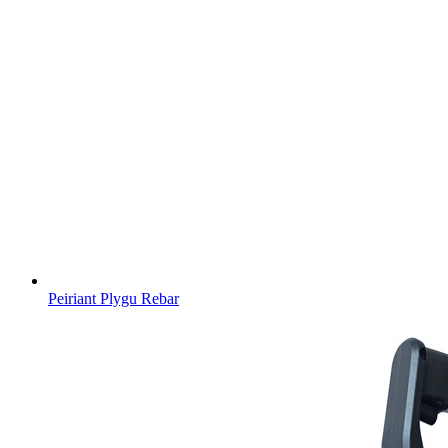
Peiriant Plygu Rebar