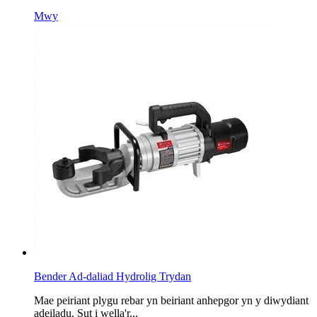
Mwy
Bender Ad-daliad Hydrolig Trydan
Mae peiriant plygu rebar yn beiriant anhepgor yn y diwydiant
adeiladu. Sut i wella'r...