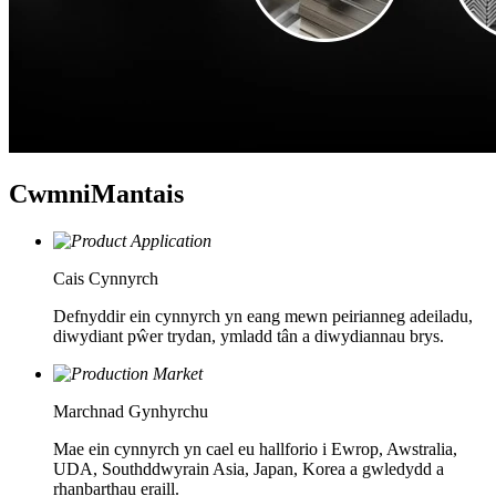
Cwmni
Mantais
Cais Cynnyrch
Defnyddir ein cynnyrch yn eang mewn peirianneg adeiladu,
diwydiant pŵer trydan, ymladd tân a diwydiannau brys.
Marchnad Gynhyrchu
Mae ein cynnyrch yn cael eu hallforio i Ewrop, Awstralia,
UDA, Southddwyrain Asia, Japan, Korea a gwledydd a
rhanbarthau eraill.