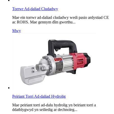
Torrwr Ad-daliad Cludadwy
Mae ein torrwr ad-daliad cludadwy wedi pasio ardystiad CE
ac ROHS. Mae gennym dîm gwerthu...
Mwy
Peiriant Torri Ad-daliad Hydrolig
Mae peiriant torri ad-dalu hydrolig yn beiriant torri a
ddatblygwyd yn seiliedig ar dechnoleg...