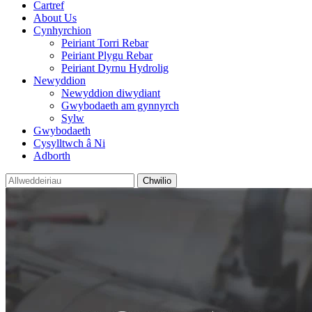
Cartref
About Us
Cynhyrchion
Peiriant Torri Rebar
Peiriant Plygu Rebar
Peiriant Dyrnu Hydrolig
Newyddion
Newyddion diwydiant
Gwybodaeth am gynnyrch
Sylw
Gwybodaeth
Cysylltwch â Ni
Adborth