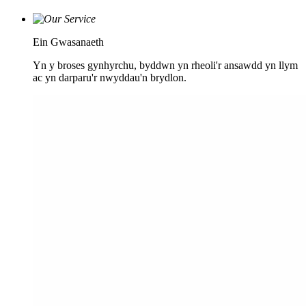
Ein Gwasanaeth
Yn y broses gynhyrchu, byddwn yn rheoli'r ansawdd yn llym
ac yn darparu'r nwyddau'n brydlon.