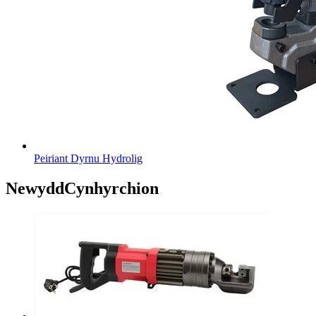
Peiriant Dyrnu Hydrolig
Newydd
Cynhyrchion